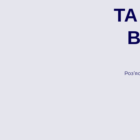
ТА
В
Pоз’я