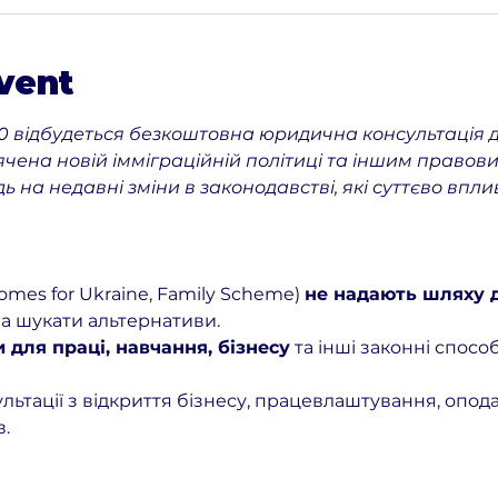
vent
7:00 відбудеться безкоштовна юридична консультація д
чена новій імміграційній політиці та іншим правов
дь на недавні зміни в законодавстві, які суттєво впл
omes for Ukraine, Family Scheme) 
не надають шляху д
ба шукати альтернативи.
и для праці, навчання, бізнесу
 та інші законні спос
льтації з відкриття бізнесу, працевлаштування, опода
.