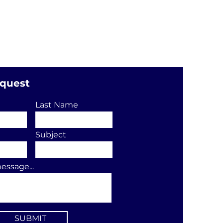
equest
Last Name
Subject
essage...
SUBMIT