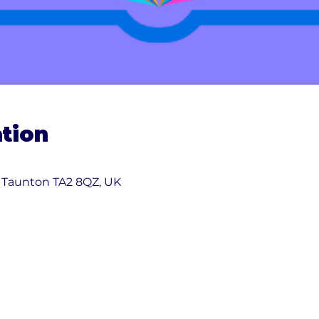
tion
 Taunton TA2 8QZ, UK
other guests