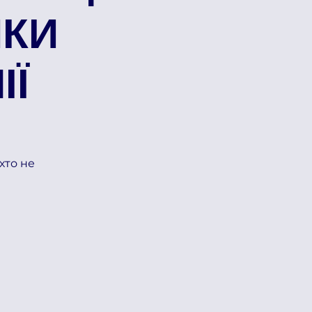
ИКИ
ІЇ
хто не