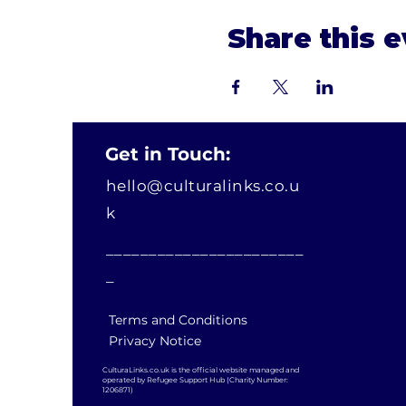
Share this 
Get in Touch:
hello@culturalinks.co.u
k
_______________________
_
Terms and Conditions
Privacy Notice
CulturaLinks.co.uk is the official website managed and
operated by Refugee Support Hub (Charity Number:
1206871)