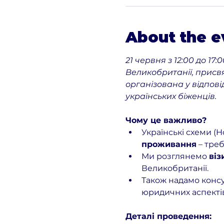
About the e
21 червня з 12:00 до 1
Великобританії, присвя
організована у відпові
українських біженців.
Чому це важливо?
Українські схеми (H
проживання
 – тре
Ми розглянемо 
віз
Великобританії.
Також надамо консу
юридичних аспектів
Деталі проведення: