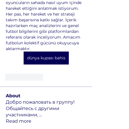
oyuncuların sahada nasıl uyum içinde 
hareket ettiğini anlatmak istiyorum. 
Her pas, her hareket ve her strateji 
takım başarısına katkı sağlar. İçerik 
hazırlarken maç analizlerini ve genel 
futbol bilgilerini gibi platformlardan 
referans olarak inceliyorum. Amacım 
futbolun kolektif gücünü okuyucuya 
aktarmaktır.
dünya kupası bahis
Like
Reply
About
Добро пожаловать в группу!
Общайтесь с другими
участниками,
...
Read more